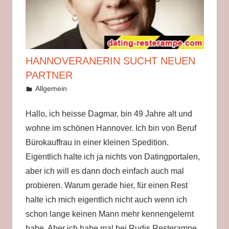
Deutschland
zu
finden,
denn
hässliche
HANNOVERANERIN SUCHT NEUEN
Frauen
PARTNER
sind
9. Juli 2019
Helga
Allgemein
leicht
ins
Hallo, ich heisse Dagmar, bin 49 Jahre alt und
Bett
wohne im schönen Hannover. Ich bin von Beruf
zu
Bürokauffrau in einer kleinen Spedition.
kriegen.
Eigentlich halte ich ja nichts von Datingportalen,
aber ich will es dann doch einfach auch mal
probieren. Warum gerade hier, für einen Rest
halte ich mich eigentlich nicht auch wenn ich
schon lange keinen Mann mehr kennengelernt
habe. Aber ich habe mal bei Rudis Resterampe