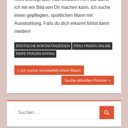
ich mir ein Bild von Dir machen kann. Ich suche
einen gepflegten, sportlichen Mann mit
Ausstrahlung. Falls du dich erkannt fühlst dann
melden!
EROTISCHE KONTAKTANZEIGEN
FRAU FINDEN ONLINE
REIFE FRAUEN DATING
Beitragsnavigation
Vorheriger
Ich suche verzweifelt einen Mann
Beitrag:
Nächster
Suche stilvollen Partner
Beitrag:
Suchen
Suchen
nach: