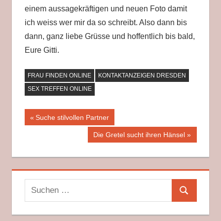
einem aussagekräftigen und neuen Foto damit
ich weiss wer mir da so schreibt. Also dann bis
dann, ganz liebe Grüsse und hoffentlich bis bald,
Eure Gitti.
FRAU FINDEN ONLINE
KONTAKTANZEIGEN DRESDEN
SEX TREFFEN ONLINE
Beitragsnavigation
Vorheriger
Suche stilvollen Partner
Beitrag:
Nächster
Die Gretel sucht ihren Hänsel
Beitrag:
Suchen
Suchen
nach: