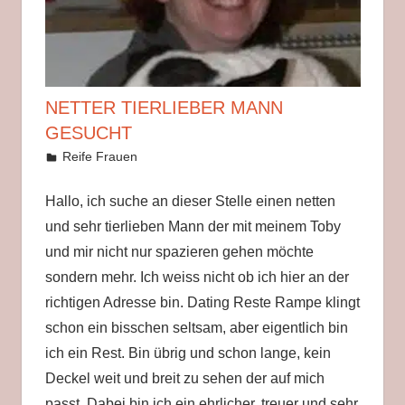
Deutschland
zu
finden,
denn
hässliche
NETTER TIERLIEBER MANN
Frauen
GESUCHT
sind
22. August 2019
Helga
Reife Frauen
leicht
ins
Hallo, ich suche an dieser Stelle einen netten
Bett
und sehr tierlieben Mann der mit meinem Toby
zu
und mir nicht nur spazieren gehen möchte
kriegen.
sondern mehr. Ich weiss nicht ob ich hier an der
richtigen Adresse bin. Dating Reste Rampe klingt
schon ein bisschen seltsam, aber eigentlich bin
ich ein Rest. Bin übrig und schon lange, kein
Deckel weit und breit zu sehen der auf mich
passt. Dabei bin ich ein ehrlicher, treuer und sehr